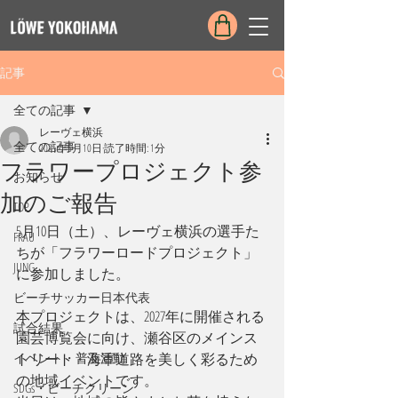
記事
全ての記事
レーヴェ横浜
全ての記事
2025年5月10日
読了時間: 1分
フラワープロジェクト参
お知らせ
加のご報告
TOP
5月10日（土）、レーヴェ横浜の選手た
FRAU
ちが「フラワーロードプロジェクト」
JUNG
に参加しました。
ビーチサッカー日本代表
本プロジェクトは、2027年に開催される
試合結果
園芸博覧会に向け、瀬谷区のメインス
イベント・普及活動
トリート・海軍道路を美しく彩るため
の地域イベントです。
SDGs・ビーチクリーン