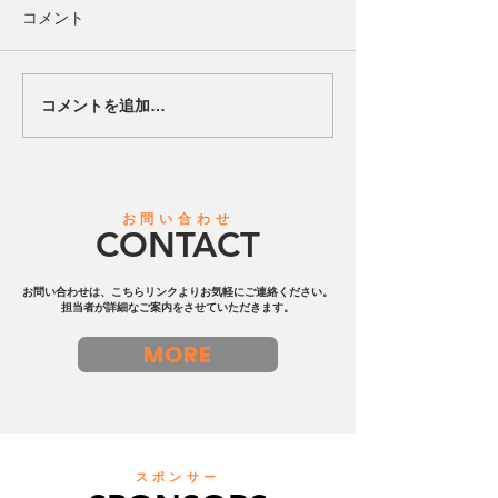
本日予定しておりましたエス
コメント
コートキッズにつきまして、
会場の大雨および雷の影響に
より、試合が中断しているた
コメントを追加…
【ハードロック
め 中止とさせていただきま
浜と地域共創を
す。 楽しみにしていただいて
たパートナーシ
いた皆様には 直前でのご案内
結】ビーチサッ
となり、大変申し訳ございま
一の実績を誇る
お問い合わせ
せん。 なお、試合は天候が回
CONTACT
ェ横浜」
復次第、再開予定となってお
ります。 ご理解のほどよろし
お問い合わせは、こちらリンクよりお気軽にご連絡ください。
くお願いいたします。
担当者が詳細なご案内をさせていただきます。
MORE
スポンサー