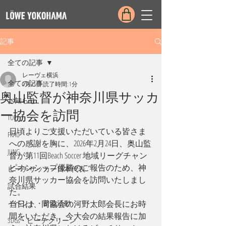
記事
全ての記事
レーヴェ横浜
全ての記事
2月25日
読了時間: 1分
奥山監督が神奈川県サッカ
お知らせ
ー協会を訪問
TOP
日頃よりご支援いただいている皆さま
FRAU
への感謝を胸に、2026年2月24日、奥山監
JUNG
督が第11回Beach Soccer 地域リーグチャン
ピオンシップ優勝のご報告のため、神
ビーチサッカー日本代表
奈川県サッカー協会を訪問いたしまし
試合結果
た。
イベント・普及活動
当日は、同協会の河野太郎会長にお時
間をいただき、今大会の結果報告に加
SDGs・ビーチクリーン