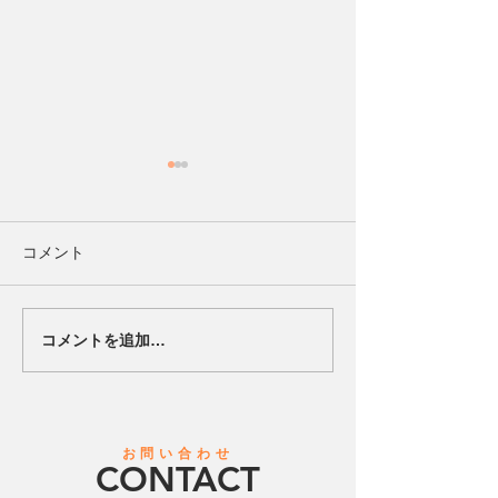
【エスコートキッズ中止
のお知らせ】
本日予定しておりましたエス
コメント
コートキッズにつきまして、
会場の大雨および雷の影響に
より、試合が中断しているた
コメントを追加…
【ハードロック
め 中止とさせていただきま
浜と地域共創を
す。 楽しみにしていただいて
たパートナーシ
いた皆様には 直前でのご案内
結】ビーチサッ
となり、大変申し訳ございま
一の実績を誇る
お問い合わせ
せん。 なお、試合は天候が回
CONTACT
ェ横浜」
復次第、再開予定となってお