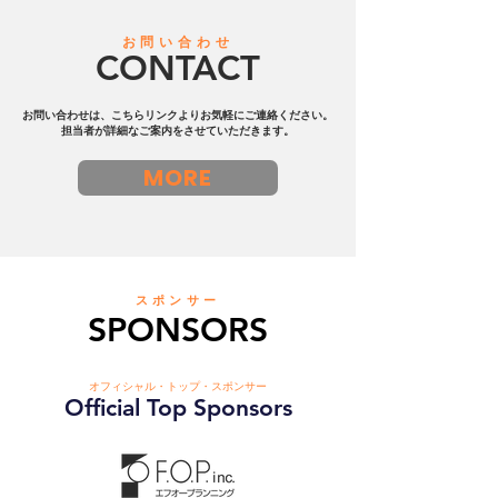
いた皆様には 直前でのご案内
結】ビーチサッ
となり、大変申し訳ございま
一の実績を誇る
お問い合わせ
せん。 なお、試合は天候が回
CONTACT
ェ横浜」
復次第、再開予定となってお
ります。 ご理解のほどよろし
お問い合わせは、こちらリンクよりお気軽にご連絡ください。
くお願いいたします。
担当者が詳細なご案内をさせていただきます。
MORE
スポンサー
SPONSORS
オフィシャル・トップ・スポンサー
Official Top Sponsors