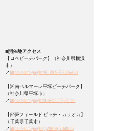
■開催地アクセス
【ロペビーチパーク】（神奈川県横浜
市）
📍
https://
share.google/9GuF8LARFDRb9ww3H
【湘南ベルマーレ平塚ビーチパーク】
（神奈川県平塚市）
📍
https://
share.google/0Uee3aCCCPB5PCzen
【JFA夢フィールド ピッチ・カリオカ】
（千葉県千葉市）
📍
https://
share.google/pyW0Etztyf7cbBUdG