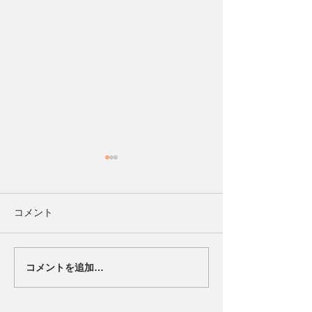
【エスコートキッズ中止
のお知らせ】
本日予定しておりましたエス
コメント
コートキッズにつきまして、
会場の大雨および雷の影響に
より、試合が中断しているた
コメントを追加…
【ハードロック
め 中止とさせていただきま
浜と地域共創を
す。 楽しみにしていただいて
たパートナーシ