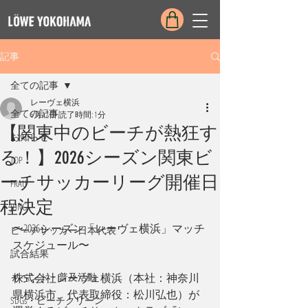
記事
全ての記事
レーヴェ横浜
全ての記事
6月17日
読了時間: 1分
【関東中のビーチが熱狂す
お知らせ
る！】2026シーズン関東ビ
TOP
ーチサッカーリーグ開催日
FRAU
程決定
JUNG
〜2026シーズン「レーヴェ横浜」マッチ
ビーチサッカー日本代表
スケジュール〜
試合結果
イベント・普及活動
株式会社レーヴェ横浜（本社：神奈川
県横浜市、代表取締役：松川弘也）が
SDGs・ビーチクリーン