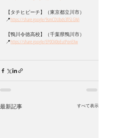
【タチヒビーチ】（東京都立川市）
📍
https://
share.google/9smCDUbds3flSLGWi
【鴨川令徳高校】（千葉県鴨川市）
📍
https://
share.google/EP0OiI0pEutPqnEXw
最新記事
すべて表示