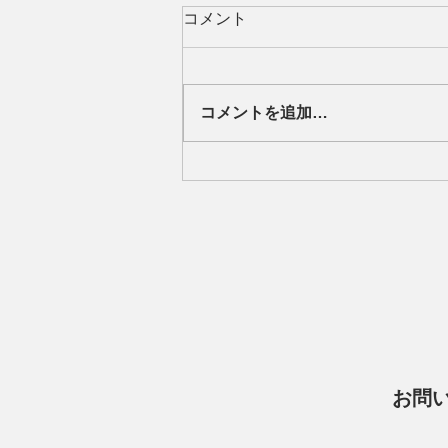
コメント
コメントを追加…
【岩崎学園ｘレーヴェ横浜】
ビーチサッカークラブ「レー
ヴェ横浜」が学校法人岩崎学
園と包括連携協定を締結
お問