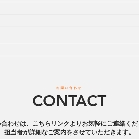
【エスコートキッズ中止のお
知らせ】
本日予定しておりましたエスコー
トキッズにつきまして、 会場の
大雨および雷の影響により、試合
が中断しているため 中止とさせ
ていただきます。 楽しみにして
【ハ
いただいていた皆様には 直前で
地域
のご案内となり、大変申し訳ござ
ナー
いません。 なお、試合は天候が
ッカ
回復次第、再開予定となっており
「レ
お問い合わせ
ます。 ご理解のほどよろしくお
CONTACT
願いいたします。
い合わせは、こちらリンクよりお気軽にご連絡くだ
担当者が詳細なご案内をさせていただきます。