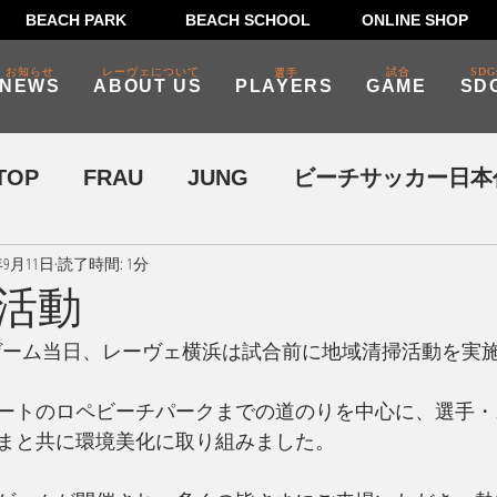
BEACH PARK
BEACH SCHOOL
ONLINE SHOP
お知らせ
レーヴェについて
試合
SDG
選手
NEWS
ABOUT US
PLAYERS
GAME
SD
TOP
FRAU
JUNG
ビーチサッカー日本
年9月11日
読了時間: 1分
SDGs・ビーチクリーン
活動
ームゲーム当日、レーヴェ横浜は試合前に地域清掃活動を実
ートのロペビーチパークまでの道のりを中心に、選手・
まと共に環境美化に取り組みました。