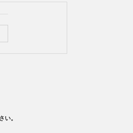
ードロックカフェ 横浜と
共創を目的としたパート
シップを締結】ビーチサ
ー日本一の実績を誇る
ーヴェ横浜」
さい。