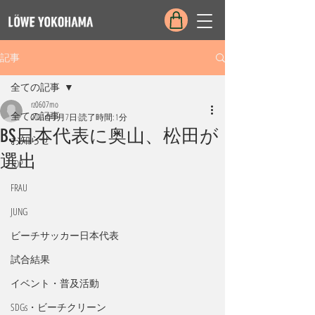
記事
全ての記事
rz0607mo
全ての記事
2021年1月7日
読了時間: 1分
BS日本代表に奥山、松田が
お知らせ
選出
TOP
FRAU
JUNG
ビーチサッカー日本代表
試合結果
イベント・普及活動
SDGs・ビーチクリーン