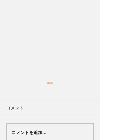
コメント
コメントを追加…
ビーチサッカー日本代表
松田選手と大場