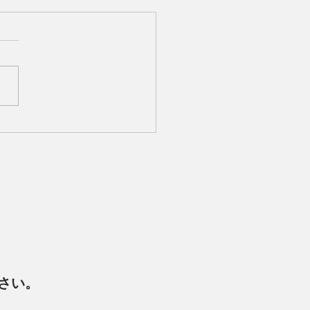
IDE BEACH GAMES supported by
ジーハマー2025開催
さい。