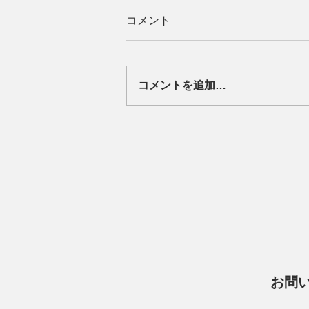
コメント
コメントを追加…
観客席から選手に対して不適
切な発言があった可能性につ
いて
お問