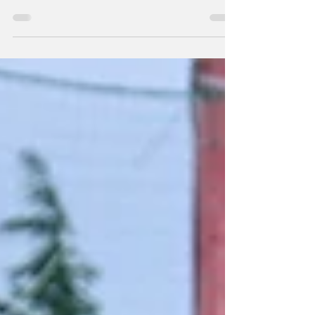
～スポーツとエンターテインメントの力で横
浜の未来を創る～ 株式会社レーヴェ横浜
（本社：神奈川県横浜市、代表取締役：松川
弘也）が運営するビーチサッカークラブ「レ
ーヴェ横浜」（本拠地：神奈川県横浜市瀬谷
区）は、このたびアメリカンレストラン『ハ
ードロックカフェ 横浜』と、横浜市におけ
る地域活性化および地域コミュニティの発展
を目的としたパートナーシップ契約を締結い
たしましたので、お知らせいたします。 レ
ーヴェ横浜は、2015年の創設以来、「地域と
ともに歩み、地域に必要とされるクラブ」を
理念に掲げ、競技活動だけでなく地域貢献活
動や次世代育成にも取り組んでいます。 一
方、『ハードロックカフェ 横浜』は、音楽
や食を通じたエンターテインメントの提供に
加え、多様な人々が集い交流できる場とし
て、横浜の魅力発信に貢献されています。
今回のパートナーシップは、「スポーツとエ