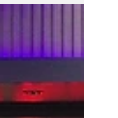
いた皆様には 直前でのご案内となり、大変
回の協定締結に至りました。 レーヴェ横浜
申し訳ございません。 なお、試合は天候が
は「スポーツを通じて地域に誇りを創る」を
回復次第、再開予定となっております。 ご
理念に掲げ、ビーチサッカーの競技活動に加
理解のほどよろしくお願いいたします。
え、子どもから高齢者まで幅広い世代を対象
としたスポーツ・健康・教育活動に取り組ん
できました。岩崎学園は、実践的な職業教育
を通じて多くの専門人材を社会へ送り出して
きた教育機関です。 本協定による連携と