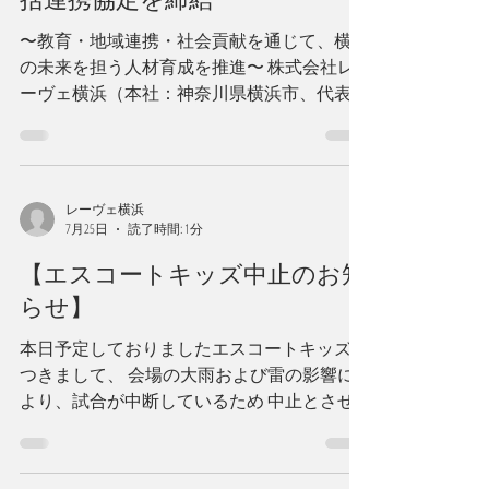
横浜」が学校法人岩崎学園と包
括連携協定を締結
〜教育・地域連携・社会貢献を通じて、横浜
の未来を担う人材育成を推進〜 株式会社レ
ーヴェ横浜（本社：神奈川県横浜市、代表取
締役：松川弘也）が運営するビーチサッカー
クラブ「レーヴェ横浜」（本拠地：神奈川県
横浜市瀬谷区）は、学校法人岩崎学園（所在
地：神奈川県横浜市、理事長：岩崎 文裕）
レーヴェ横浜
と、包括連携協定を締結いたしましたことを
7月25日
読了時間: 1分
お知らせいたします。 ■本協定締結の目的と
【エスコートキッズ中止のお知
効果 レーヴェ横浜と岩崎学園は、いずれも
横浜市を拠点に活動してきた団体です。ビー
らせ】
チサッカーの現場で培ってきた実践的な指導
本日予定しておりましたエスコートキッズに
と、岩崎学園が長年積み重ねてきた職業教育
つきまして、 会場の大雨および雷の影響に
のノウハウを持ち寄ることで、学生がスポー
より、試合が中断しているため 中止とさせ
ツの現場で学び、地域の教育活動をより厚み
ていただきます。 楽しみにしていただいて
のあるものにしたい。そうした考えから、今