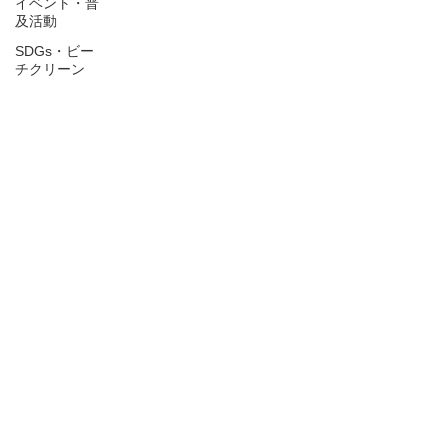
イベント・普
及活動
SDGs・ビー
チクリーン