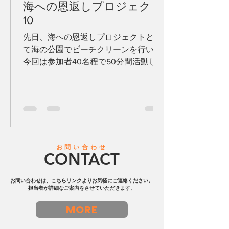
海への恩返しプロジェクト
10
先日、海への恩返しプロジェクトとし
て海の公園でビーチクリーンを行い、
今回は参加者40名程で50分間活動しま
した。 子供たちは小さなプラスティッ
クゴミなどを中心に拾い、大人たちは
波打ち際の石畳の間に溜まったプラス
ティックゴミを集中的に回収しまし
た。...
お問い合わせ
CONTACT
お問い合わせは、こちらリンクよりお気軽にご連絡ください。
担当者が詳細なご案内をさせていただきます。
MORE