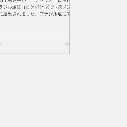
山正憲選手がビーチサッカー日本代表
ジル遠征（2019/1/19〜2019/1/29)メンバ
に選出されました。ブラジル遠征では
ラジル代表（ビーチサッカー世界ラン
ング１位）と国際親善試合が２試合組
れています。 奥山選手よりコメント
。...