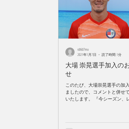
rz0607mo
2021年1月7日
読了時間: 1分
大場 崇晃選手加入の
せ
このたび、大場崇晃選手の加
ましたので、コメントと併せ
いたします。 『今シーズン、
横浜の一員としてプレーする
ました。チームの発展、タイ
少しでも多く貢献できるよう
いきたいと思います。熱量の