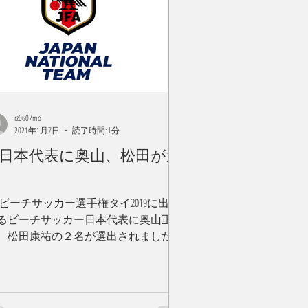
rz0607mo
2021年1月7日
読了時間: 1分
S日本代表に奥山、松田が選
出
FCビーチサッカー選手権タイ2019に出場
るビーチサッカー日本代表に奥山正
、松田康祐の２名が選出されました。
大会で３位以内に入ると今年の11月に
ラグアイで行われるビーチサッカーワ
ルドカップの出場権を得られるとても
要な大会です。...