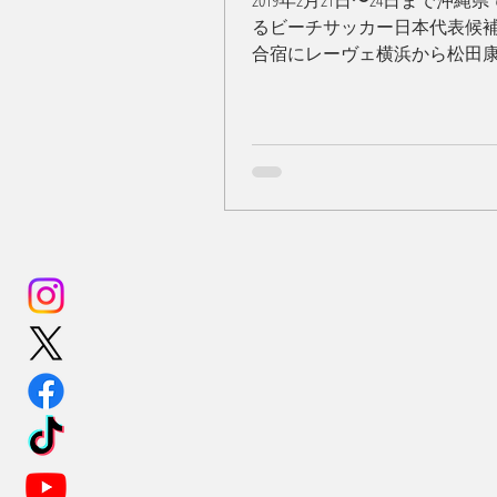
2019年2月21日〜24日まで沖縄
るビーチサッカー日本代表候
合宿にレーヴェ横浜から松田
(No4)、奥山正憲選手(No10)、
(No16)が選出されました。 今
今年の3月からタイで行われる
ッカーアジア予選に向けての最後