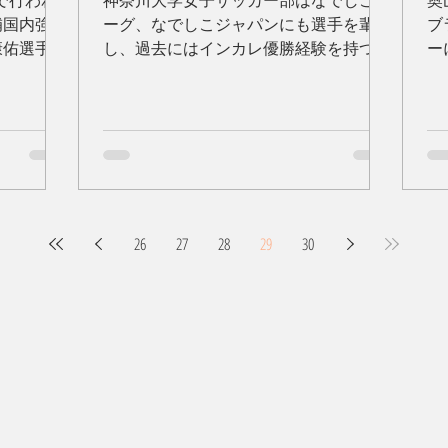
県で行われ
神奈川大学女子サッカー部はなでしこリ
奥
補国内強化
ーグ、なでしこジャパンにも選手を輩出
ブラ
康佑選手
し、過去にはインカレ優勝経験を持つな
ー
城田優選手
ど大学女子サッカー界を牽引する強豪チ
ブ
回の合宿は
ームです。 今回はいろんなご縁があ
キ
ビーチサ
り、神奈川大学女子サッカー部×レーヴ
ま
...
ェ横浜のビーチサッカートレーニングが
です
実現しました！...
26
27
28
29
30