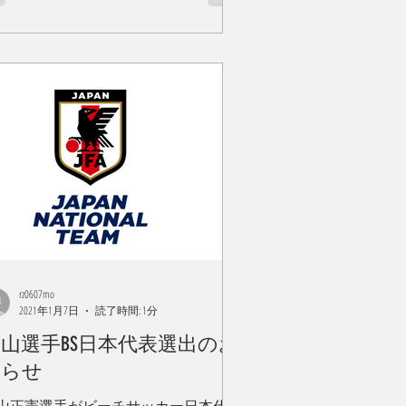
rz0607mo
2021年1月7日
読了時間: 1分
山選手BS日本代表選出のお
知らせ