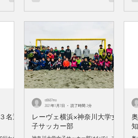
rz0607mo
2021年1月7日
読了時間: 2分
に３名選
レーヴェ横浜×神奈川大学女
奥
子サッカー部