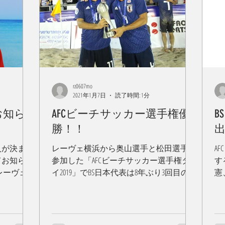
rz0607mo
2021年1月7日
読了時間: 1分
お知ら
AFCビーチサッカー選手権優
B
勝！！
入が決まり
レーヴェ横浜から奥山選手と松田選手が
A
てお知らせ
参加した「AFCビーチサッカー選手権タ
す
レーヴェ
イ2019」でBS日本代表は8年ぶり3回目の優
憲
ことになり
勝を飾りました。 この結果により同年11
同
トル獲得に
月に行われるFIFAビーチサッカーワール
パ
に行動して
ドカップにアジア王者として参加するこ
ー
高い素晴ら
とが決まりました。 グループ予選 vs...
重