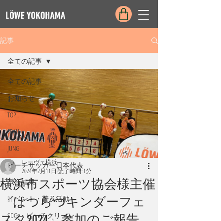
記事
全ての記事
全ての記事
お知らせ
TOP
FRAU
JUNG
レーヴェ横浜
ビーチサッカー日本代表
2024年2月11日
読了時間: 1分
横浜市スポーツ協会様主催
試合結果
イベント・普及活動
『はつらつキンダーフェ
SDGs・ビーチクリーン
スタ2024』参加のご報告