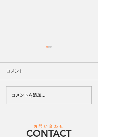
コメント
コメントを追加…
【ハードロックカフェ 横
2026夏『個ビー
浜と地域共創を目的とし
ました。 初心
たパートナーシップを締
験も大歓迎！年
結】ビーチサッカー日本
個人参加型ビー
一の実績を誇る「レーヴ
ー【レーヴェ横
お問い合わせ
CONTACT
ェ横浜」