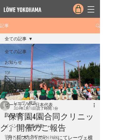
記事
全ての記事
全ての記事
お知らせ
TOP
FRAU
JUNG
レーヴェ横浜
ビーチサッカー日本代表
2024年2月15日
読了時間: 1分
『保育園4園合同クリニッ
試合結果
イベント・普及活動
ク』開催のご報告
SDGs・ビーチクリーン
2月15日(木)LÖPE BEACH PARKにてレーヴェ横