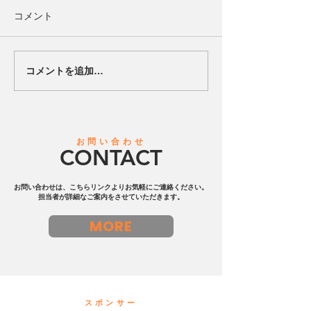
コメント
コメントを追加…
【ハードロックカフェ 横
2026夏『個ビー
浜と地域共創を目的とし
ました。 初心
たパートナーシップを締
験も大歓迎！年
結】ビーチサッカー日本
個人参加型ビー
一の実績を誇る「レーヴ
ー【レーヴェ横
お問い合わせ
CONTACT
ェ横浜」
お問い合わせは、こちらリンクよりお気軽にご連絡ください。
担当者が詳細なご案内をさせていただきます。
MORE
スポンサー