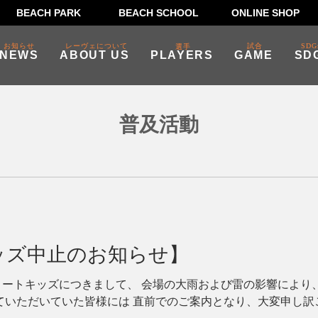
BEACH PARK
BEACH SCHOOL
ONLINE SHOP
お知らせ
レーヴェについて
試合
SDG
選手
NEWS
ABOUT US
PLAYERS
GAME
SD
普及活動
ッズ中止のお知らせ】
ートキッズにつきまして、 会場の大雨および雷の影響により
ていただいていた皆様には 直前でのご案内となり、大変申し訳