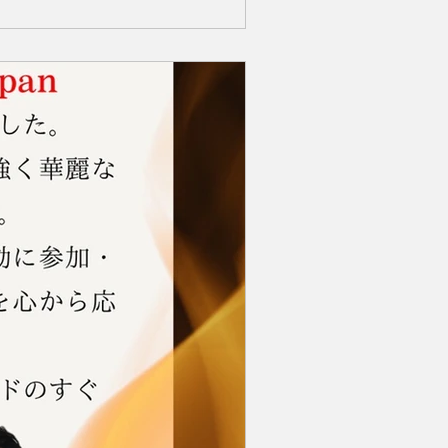
-japan.co.jp/ 【企業ロゴ掲出場所】
川県横浜市港北区新横浜1-14-20-
い事業会社を傘下にもつ域の未来を創