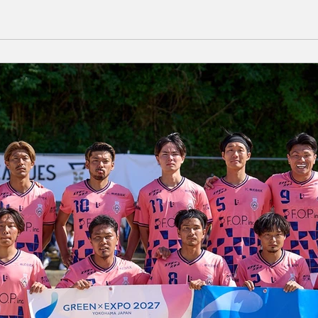
ビーチとは？！ 個人参加型ビーチサッカー この夏、レーヴェ
海といえばビーチ。ビーチといえばビーチサッカー。 「個ビ
「ビーチサッカーをやってみたいけど、経験がない…」「砂浜で
ゲームだけではなく、ビーチサッカーならではの基礎やプレー
サッカーやフットサルとは一味違う、ビーチサッカーならではの楽