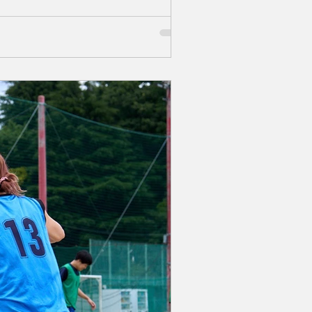
を目的としたパートナーシップ契約を
域とともに歩み、地域に必要とされるク
 一方、『ハードロックカフェ 横浜』
として、横浜の魅力発信に貢献されて
野が持つ力を融合し、横浜という街に
交流事業、ビーチサッカーの普及活