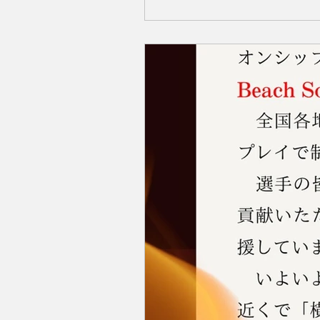
地：東京都目黒区下目黒1-1-11 目
ユニホーム胸 など 会社名：SA
802 事業内容：参加に、ガ
る多角化経営グルー