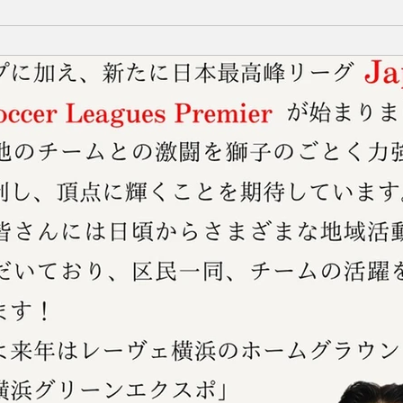
黒東洋ビル5F 事業内容：人材サービス 公式HP：https://www.fop
KAEホールディングス株式会社 代表者：髙橋 朋也 所在地：神奈
ソリンスタンド、物流、医療、人材、農業、自動車関連など幅広