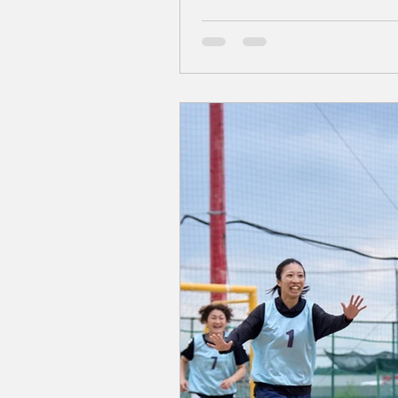
『ハードロックカフェ 横浜
締結いたしましたので、お知ら
ラブ」を理念に掲げ、競技活動
は、音楽や食を通じたエンタ
います。 今回のパートナー
新たな価値と賑わいを創出す
動、ファン・サポ