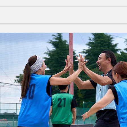
』と、横浜市における地域活性化および地域コミュニティの発展
せいたします。 レーヴェ横浜は、2015年の創設以来、「地
だけでなく地域貢献活動や次世代育成にも取り組んでいます。
ーテインメントの提供に加え、多様な人々が集い交流できる場
シップは、「スポーツとエンターテインメント」という異なる分
ることを目的として締結されました。 今後は、地域イベントや